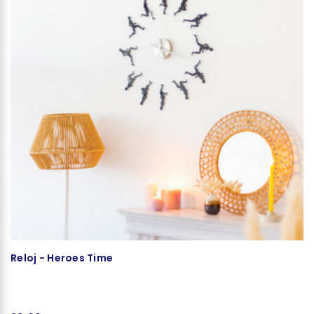
Reloj - Heroes Time
P