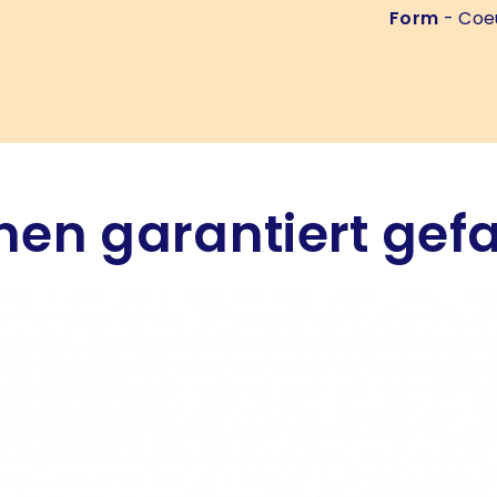
Form
- Coe
hnen garantiert gef