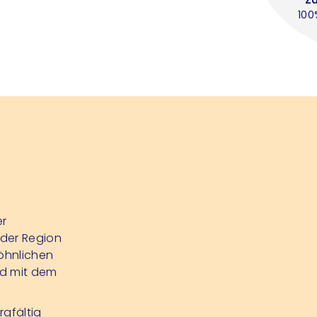
100
er
 der Region
öhnlichen
nd mit dem
gfältig