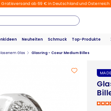
Gratisversand ab 69 € in Deutschland und Österreich
nkideen
Neuheiten
Schmuck
Top-Produkte
blasenem Glas
Glasring - Coeur Medium Billes
MADE
Gla
Bill