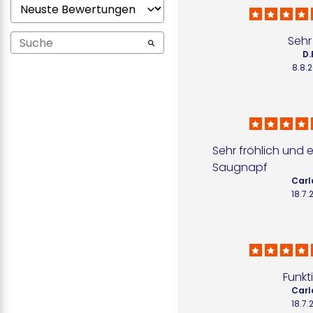
Sehr
D.
8.8.
Sehr fröhlich und ef
Saugnapf
Carl
18.7.
Funkt
Carl
18.7.