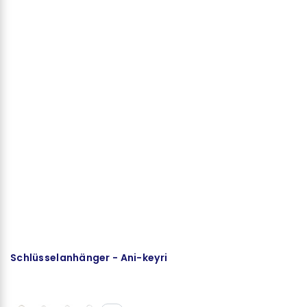
Schlüsselanhänger - Ani-keyri
K