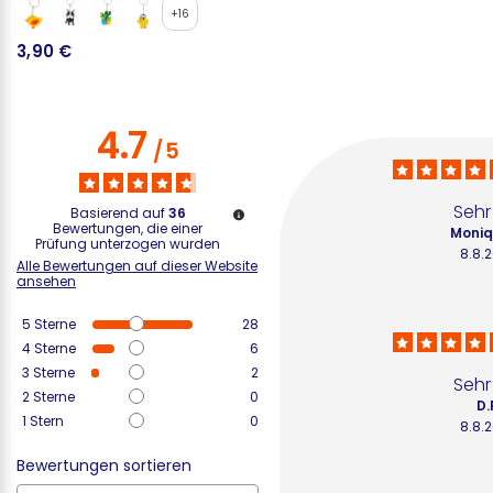
+16
3,90 €
5
4.7
/
5
Sehr
Basierend auf
36
Bewertungen, die einer
Moniq
Prüfung unterzogen wurden
8.8.
Alle Bewertungen auf dieser Website
ansehen
5
Sterne
28
4
Sterne
6
3
Sterne
2
Sehr
2
Sterne
0
D.
1
Stern
0
8.8.
Bewertungen sortieren