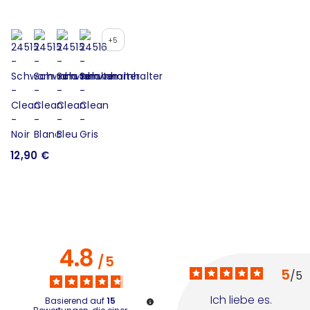
+5
12,90 €
1
4.8
/
5
5
/
5
Ich liebe es. 
Basierend auf
15