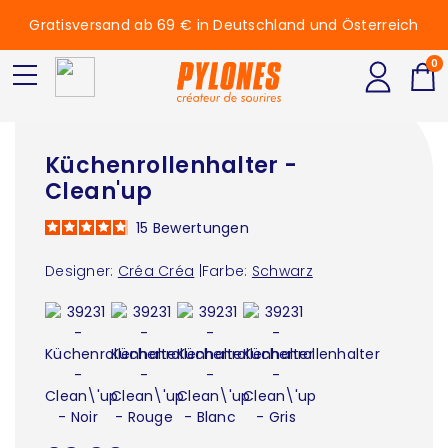
Gratisversand ab 69 € in Deutschland und Österreich
0
Küchenrollenhalter -
Clean'up
15
Bewertungen
Designer:
Créa Créa
|
Farbe:
Schwarz