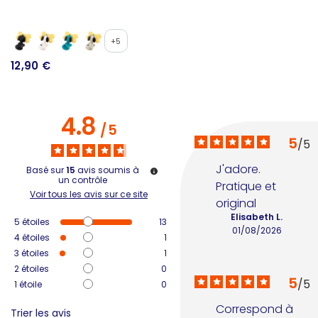
+5
12,90 €
1
4.8
/
5
5
/
5
J'adore. 
Basé sur
15
avis soumis à
un contrôle
Pratique et 
Voir tous les avis sur ce site
original
Elisabeth L.
5
étoiles
13
01/08/2026
4
étoiles
1
3
étoiles
1
2
étoiles
0
5
/
5
1
étoile
0
Correspond à 
Trier les avis