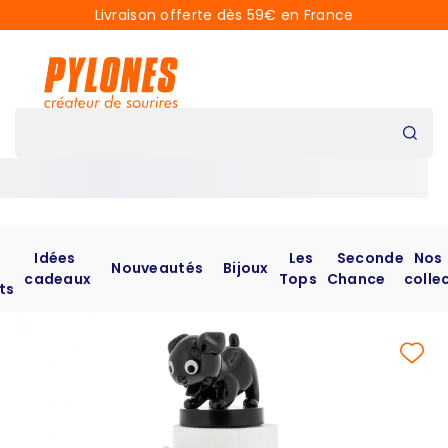
Livraison offerte dès 59€ en France
Idées
Les
Seconde
Nos
Nouveautés
Bijoux
cadeaux
Tops
Chance
colle
ts