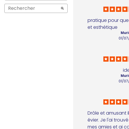
pratique pour que
et esthétique
Muri
01/07
id
Muri
01/07
Drôle et amusant il
évier. Je l'ai trouv
mes amies et ai c