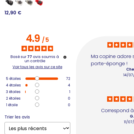
12,90 €
1
4.9
/
5
Ma copine adore 
Basé sur
77
avis soumis à
un contrôle
porte-éponge !
Voir tous les avis sur ce site
Che
14/07
5
étoiles
72
4
étoiles
4
3
étoiles
1
2
étoiles
0
1
étoile
0
Correspond à
G.
Trier les avis
11/07