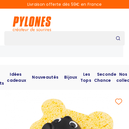
Livraison offerte dès 59€ en France
Idées
Les
Seconde
Nos
Nouveautés
Bijoux
cadeaux
Tops
Chance
colle
ts