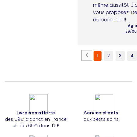
même aussitôt. J'
vous proposez. Des
du bonheur !!!
Agnè
29/06
1
2
3
4
Livraison offerte
Service clients
dès 59€ d’achat en France
aux petits soins
et dès 69€ dans l'UE