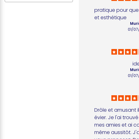
pratique pour que
et esthétique
Muri
01/07
id
Muri
01/07
Drôle et amusant il
évier. Je l'ai trouv
mes amies et ai c
même aussitôt. J'