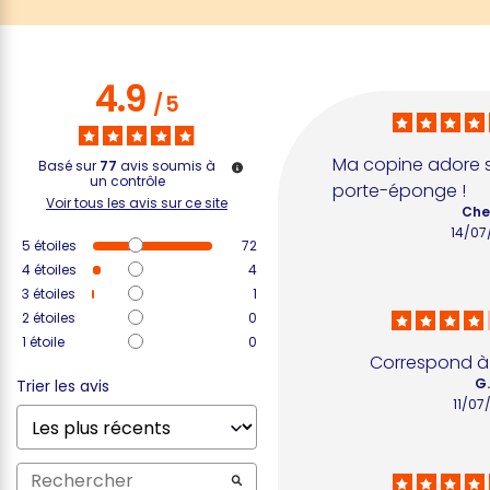
4.9
/
5
Ma copine adore 
Basé sur
77
avis soumis à
un contrôle
porte-éponge !
Voir tous les avis sur ce site
Che
14/07
5
étoiles
72
4
étoiles
4
3
étoiles
1
2
étoiles
0
1
étoile
0
Correspond à
G.
Trier les avis
11/07