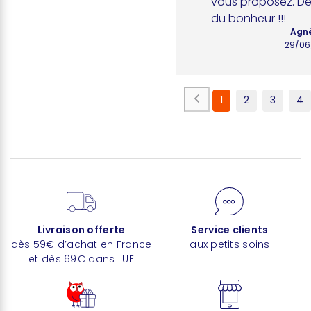
vous proposez. Des
du bonheur !!!
Agnè
29/06
1
2
3
4
Livraison offerte
Service clients
dès 59€ d’achat en France
aux petits soins
et dès 69€ dans l'UE