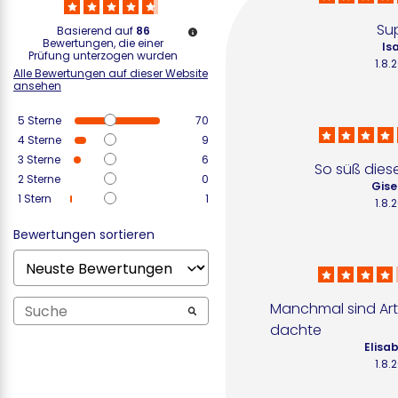
Su
Basierend auf
86
Bewertungen, die einer
Isa
Prüfung unterzogen wurden
1.8.
Alle Bewertungen auf dieser Website
ansehen
5
Sterne
70
4
Sterne
9
3
Sterne
6
So süß die
2
Sterne
0
Gise
1
Stern
1
1.8.
Bewertungen sortieren
Manchmal sind Artike
dachte
Elisab
1.8.