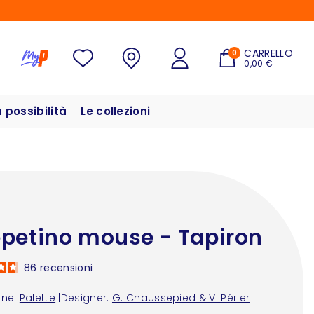
CARRELLO
0
0,00 €
possibilità
Le collezioni
petino mouse - Tapiron
86
recensioni
one:
Palette
|
Designer:
G. Chaussepied & V. Périer