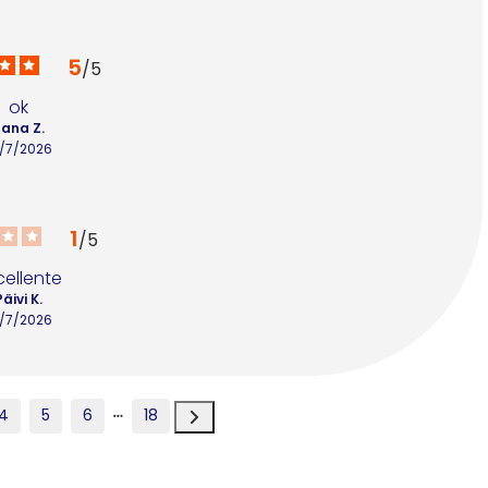
5
/
5
ok
lana Z.
8/7/2026
1
/
5
cellente
Päivi K.
4/7/2026
4
5
6
18