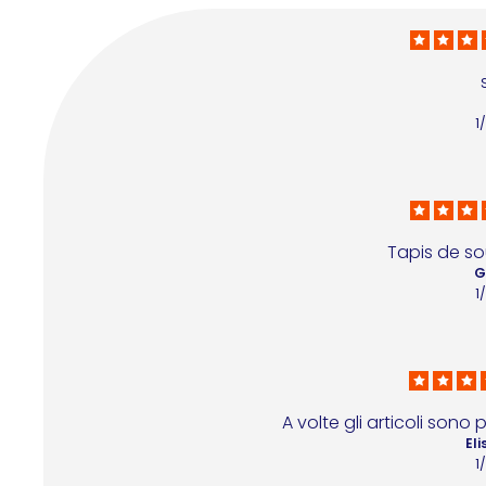
1
Tapis de so
G
1
A volte gli articoli sono
Eli
1