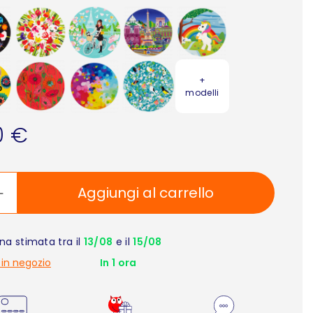
+
modelli
0 €
Aggiungi al carrello
a stimata tra il
13/08
e il
15/08
 in negozio
In 1 ora