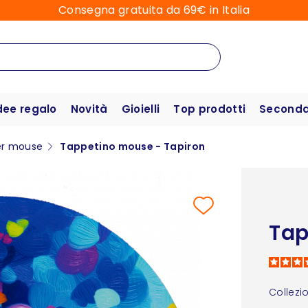
Consegna gratuita da 69€ in Italia
dee regalo
Novità
Gioielli
Top prodotti
Seconda 
er mouse
Tappetino mouse - Tapiron
Tap
Collezi