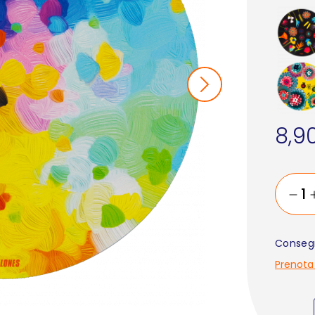
8,9
Consegn
Prenota