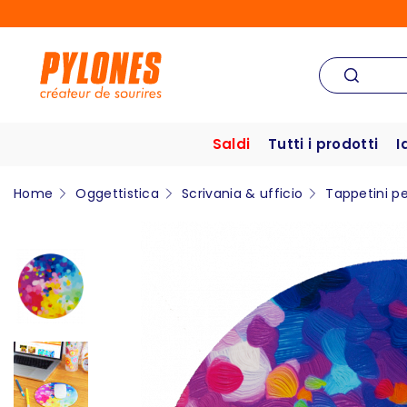
Saldi
Tutti i prodotti
I
Home
Oggettistica
Scrivania & ufficio
Tappetini p