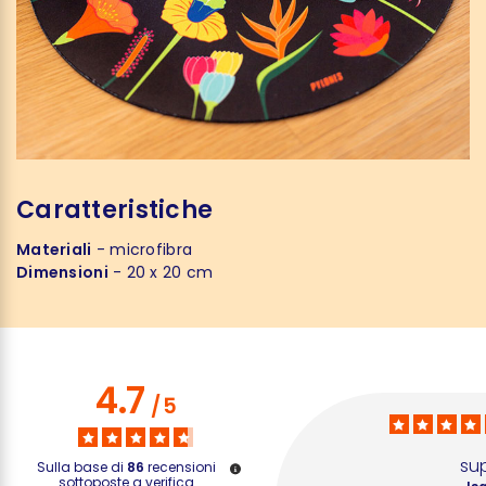
Caratteristiche
Materiali
- microfibra
Dimensioni
- 20 x 20 cm
4.7
/
5
su
Sulla base di
86
recensioni
sottoposte a verifica