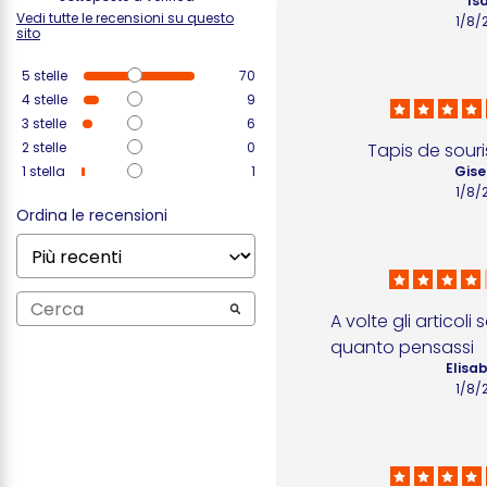
Isa
Vedi tutte le recensioni su questo
1/8/
sito
5
stelle
70
4
stelle
9
3
stelle
6
2
stelle
0
Tapis de sour
1
stella
1
Gise
1/8/
Ordina le recensioni
A volte gli articoli 
quanto pensassi
Elisab
1/8/