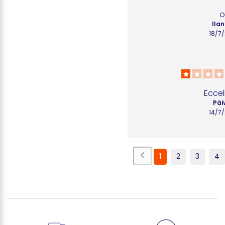
o
Ilan
18/7
Eccel
Päiv
14/7
1
2
3
4