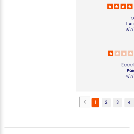
o
Ilan
18/7
Eccel
Päiv
14/7
1
2
3
4