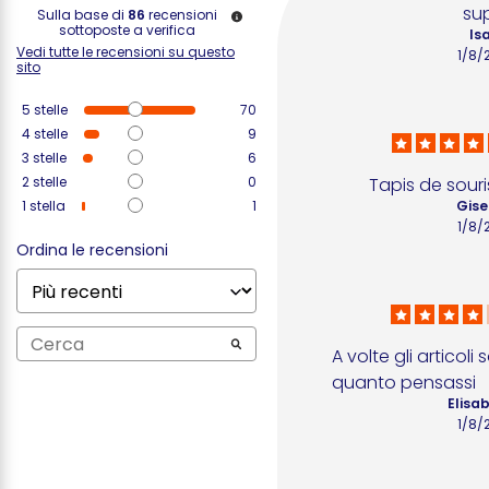
su
Sulla base di
86
recensioni
sottoposte a verifica
Isa
Vedi tutte le recensioni su questo
1/8/
sito
5
stelle
70
4
stelle
9
3
stelle
6
2
stelle
0
Tapis de sour
1
stella
1
Gise
1/8/
Ordina le recensioni
A volte gli articoli 
quanto pensassi
Elisab
1/8/