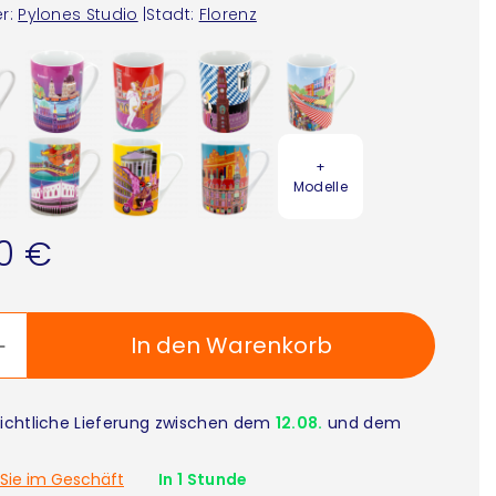
r:
Pylones Studio
|
Stadt:
Florenz
+
Modelle
90 €
In den Warenkorb
ichtliche Lieferung zwischen dem
12.08.
und dem
Sie im Geschäft
In 1 Stunde