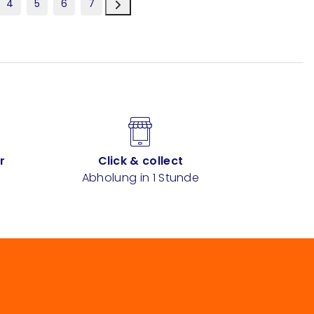
4
5
6
7
r
Click & collect
Abholung in 1 Stunde