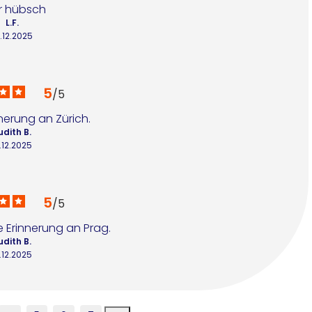
r hübsch
L.F.
.12.2025
5
/
5
nerung an Zürich.
udith B.
.12.2025
5
/
5
e Erinnerung an Prag.
udith B.
.12.2025