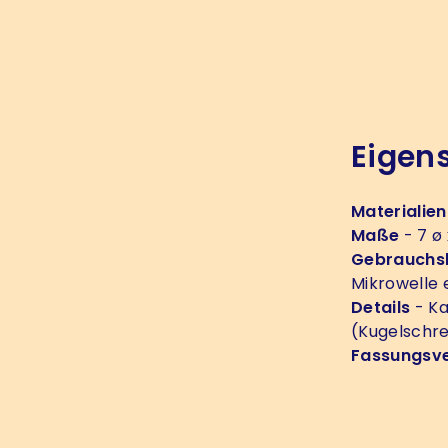
Eigen
Materialien
Maße
- 7 ø
Gebrauchs
Mikrowelle
Details
- Ka
(Kugelschre
Fassungsv