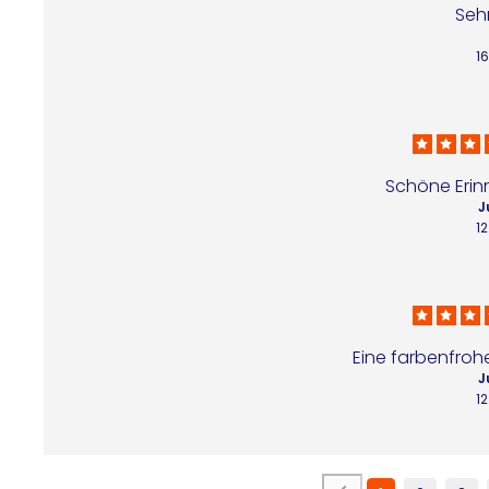
Seh
16
Schöne Erin
J
12
Eine farbenfroh
J
12