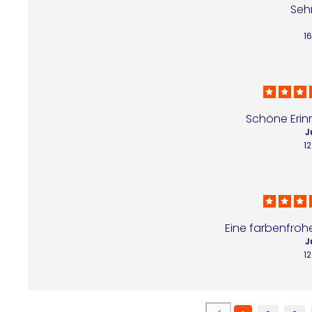
Seh
16
Schöne Erin
J
12
Eine farbenfroh
J
12