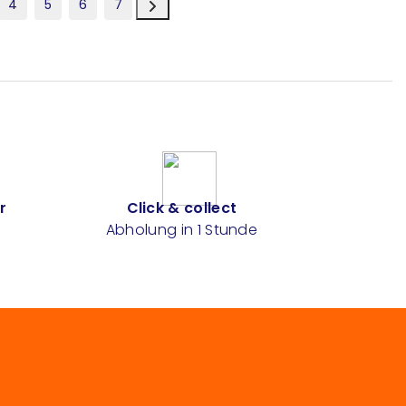
4
5
6
7
r
Click & collect
Abholung in 1 Stunde