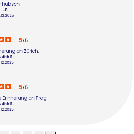
r hübsch
L.F.
.12.2025
5
/
5
nerung an Zürich.
udith B.
.12.2025
5
/
5
e Erinnerung an Prag.
udith B.
.12.2025