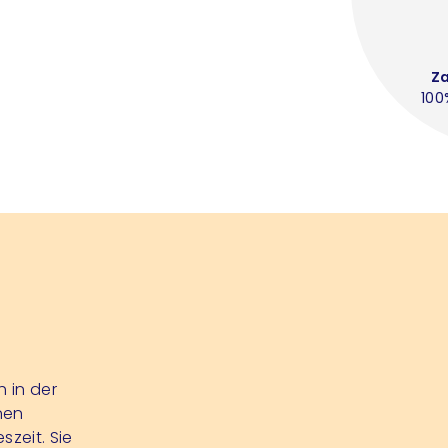
Z
100
 in der
nen
szeit. Sie