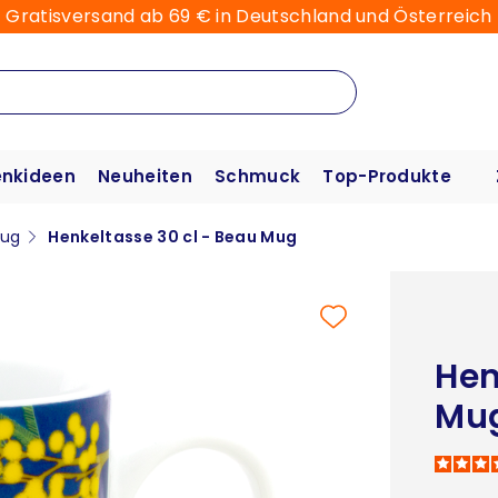
Gratisversand ab 69 € in Deutschland und Österreich
nkideen
Neuheiten
Schmuck
Top-Produkte
ug
Henkeltasse 30 cl - Beau Mug
Hen
Mu