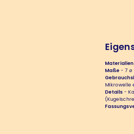
Eigen
Materialien
Maße
- 7 ø
Gebrauchs
Mikrowelle
Details
- Ka
(Kugelschre
Fassungsv