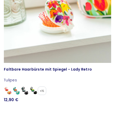
Faltbare Haarbürste mit Spiegel - Lady Retro
T
Tulipes
Tu
+15
12,90 €
1