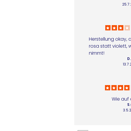
25.7
Herstellung okay, a
rosa statt violett, 
nimmt!
D.
13.7
Wie auf 
S.
3.5.