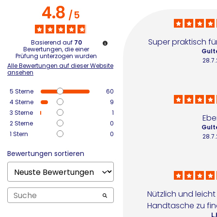
4.8
/
5
Super praktisch f
Basierend auf
70
Bewertungen, die einer
Gult
Prüfung unterzogen wurden
28.7
Alle Bewertungen auf dieser Website
ansehen
5
Sterne
60
4
Sterne
9
3
Sterne
1
Ebe
2
Sterne
0
Gult
1
Stern
0
28.7
Bewertungen sortieren
Nützlich und leicht 
Handtasche zu fin
L.