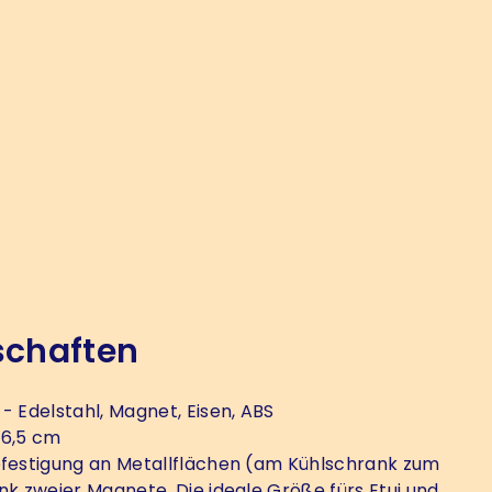
schaften
- Edelstahl, Magnet, Eisen, ABS
 6,5 cm
festigung an Metallflächen (am Kühlschrank zum
ank zweier Magnete. Die ideale Größe fürs Etui und