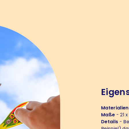
Eigen
Materialien
Maße
- 21 x
Details
- Be
Beispiel) d