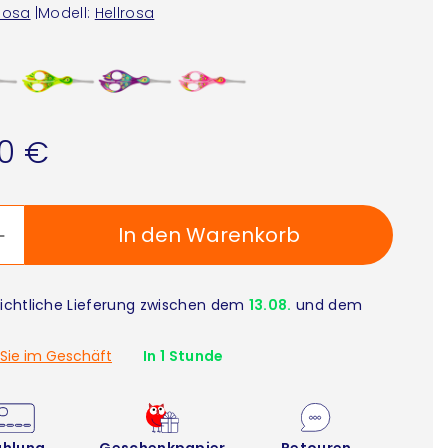
Rosa
|
Modell:
Hellrosa
90 €
In den Warenkorb
ichtliche Lieferung zwischen dem
13.08.
und dem
Sie im Geschäft
In 1 Stunde
ahlung
Geschenkpapier
Retouren