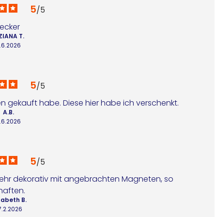
5
/
5
Lecker
ZIANA T.
.6.2026
5
/
5
ren gekauft habe. Diese hier habe ich verschenkt.
A.B.
.6.2026
5
/
5
ehr dekorativ mit angebrachten Magneten, so 
haften.
zabeth B.
7.2.2026