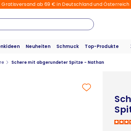
Gratisversand ab 69 € in Deutschland und Österreich
nkideen
Neuheiten
Schmuck
Top-Produkte
re
Schere mit abgerundeter Spitze - Nathan
Sch
Spi