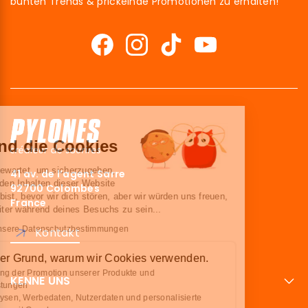
bunten Trends & prickelnde Promotionen zu erhalten!
Hallo!
Wir sind die Cookies
Wir haben gewartet, um sicherzugehen,
41 av. de l’agent Sarre
dass du an den Inhalten dieser Website
92700 Colombes
interessiert bist, bevor wir dich stören, aber wir würden uns freuen,
France
deine Begleiter während deines Besuchs zu sein...
Lesen Sie unsere Datenschutzbestimmungen
Kontakt
Hier ist der Grund, warum wir Cookies verwenden.
Optimierung der Promotion unserer Produkte und
KENNE UNS
Dienstleistungen
Teile Analysen, Werbedaten, Nutzerdaten und personalisierte