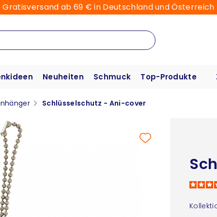
Gratisversand ab 69 € in Deutschland und Österreich
nkideen
Neuheiten
Schmuck
Top-Produkte
anhänger
Schlüsselschutz - Ani-cover
Sch
Kollekti