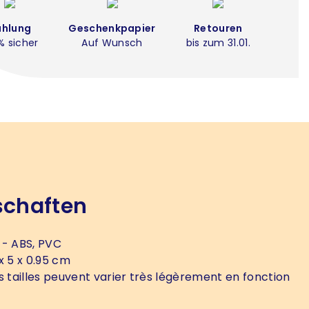
ahlung
Geschenkpapier
Retouren
% sicher
Auf Wunsch
bis zum 31.01.
schaften
- ABS, PVC
 x 5 x 0.95 cm
s tailles peuvent varier très légèrement en fonction