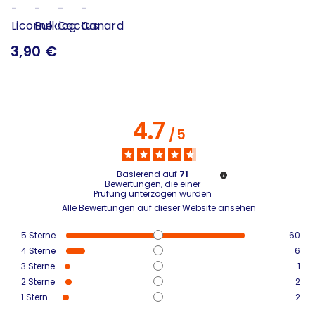
3,90 €
4.7
/
5
Basierend auf
71
Bewertungen, die einer
Prüfung unterzogen wurden
Alle Bewertungen auf dieser Website ansehen
5
Sterne
60
4
Sterne
6
3
Sterne
1
2
Sterne
2
1
Stern
2