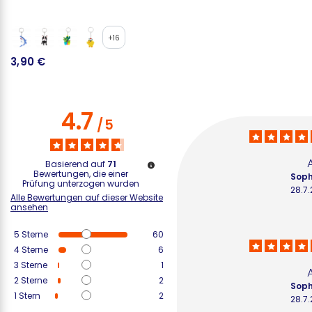
+16
3,90 €
3
4.7
/
5
Basierend auf
71
Bewertungen, die einer
Soph
Prüfung unterzogen wurden
28.7
Alle Bewertungen auf dieser Website
ansehen
5
Sterne
60
4
Sterne
6
3
Sterne
1
2
Sterne
2
Soph
1
Stern
2
28.7