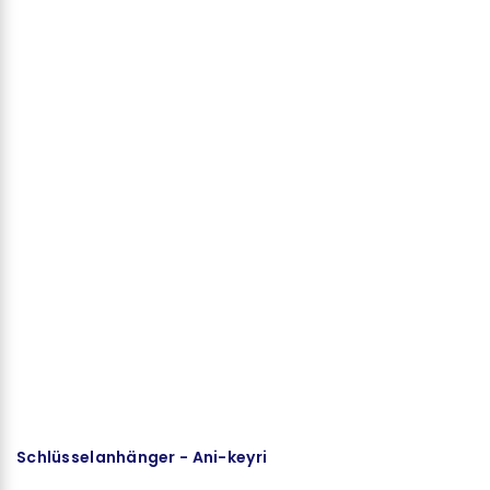
Schlüsselanhänger - Ani-keyri
K