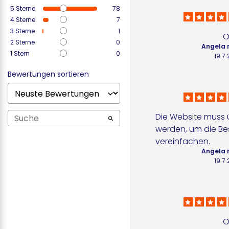
5
Sterne
78
4
Sterne
7
3
Sterne
1
O
2
Sterne
0
Angela 
1
Stern
0
19.7
Bewertungen sortieren
Die Website muss ü
werden, um die Bes
vereinfachen.
Angela 
19.7
O