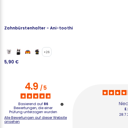
Zahnbürstenhalter - Ani-toothi
K
+26
5,90 €
3
4.9
/
5
Nied
Basierend auf
86
Bewertungen, die einer
E.
Prüfung unterzogen wurden
28.7
Alle Bewertungen auf dieser Website
ansehen