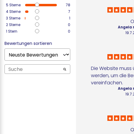
5
Sterne
78
4
Sterne
7
3
Sterne
1
O
2
Sterne
0
Angela 
1
Stern
0
19.7
Bewertungen sortieren
Die Website muss ü
werden, um die Bes
vereinfachen.
Angela 
19.7
O