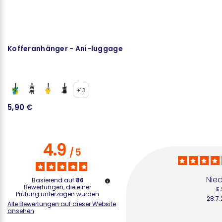
Kofferanhänger - Ani-luggage
K
+13
5,90 €
3
4.9
/
5
Nied
Basierend auf
86
Bewertungen, die einer
E.
Prüfung unterzogen wurden
28.7
Alle Bewertungen auf dieser Website
ansehen