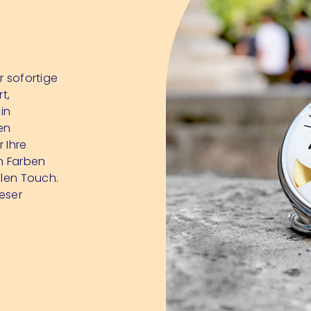
r sofortige
t,
in
en
 Ihre
n Farben
llen Touch.
ieser