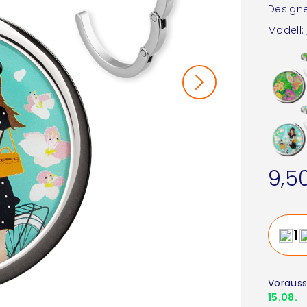
Designe
Modell:
9,5
Vorauss
15.08.