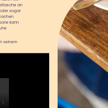
ndtasche an
 oder sogar
 Sachen
ssoire kann
huhe
an seinem