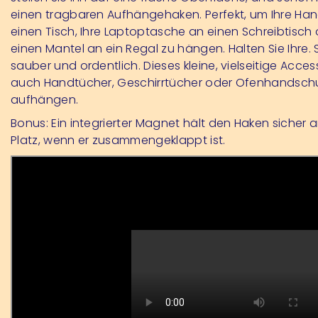
einen tragbaren Aufhängehaken. Perfekt, um Ihre Ha
einen Tisch, Ihre Laptoptasche an einen Schreibtisch
einen Mantel an ein Regal zu hängen. Halten Sie Ihre.
sauber und ordentlich. Dieses kleine, vielseitige Acce
auch Handtücher, Geschirrtücher oder Ofenhandsc
aufhängen.
Bonus: Ein integrierter Magnet hält den Haken sicher 
Platz, wenn er zusammengeklappt ist.