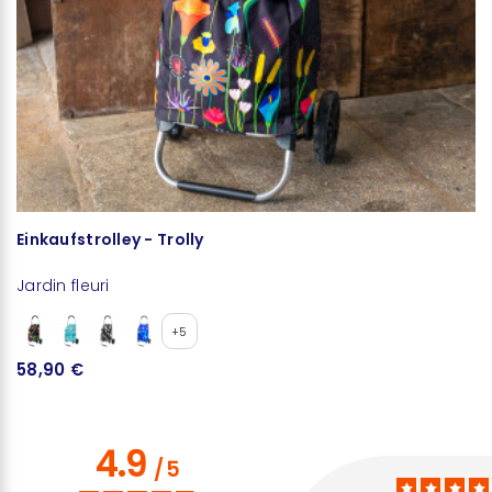
Einkaufstrolley - Trolly
Ru
Jardin fleuri
Ja
+5
58,90 €
4
4.9
/
5