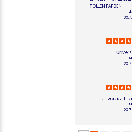
TOLLEN FARBEN.
J
30.7
unverz
M
20.7
unverzichtba
M
20.7