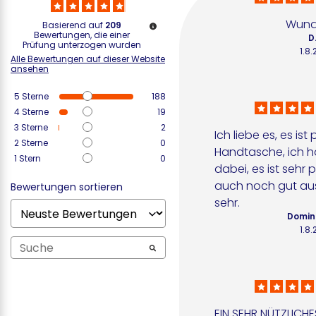
Wund
Basierend auf
209
Bewertungen, die einer
D
Prüfung unterzogen wurden
1.8
Alle Bewertungen auf dieser Website
ansehen
5
Sterne
188
4
Sterne
19
3
Sterne
2
Ich liebe es, es ist
2
Sterne
0
Handtasche, ich h
1
Stern
0
dabei, es ist sehr p
auch noch gut aus
Bewertungen sortieren
sehr.
Domin
1.8
EIN SEHR NÜTZLICHE