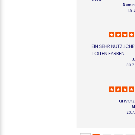
Domin
1.8
EIN SEHR NÜTZLICHE
TOLLEN FARBEN.
J
30.7
unverz
M
20.7