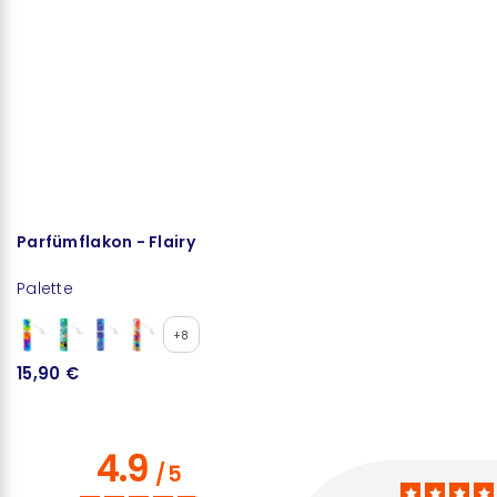
Parfümflakon - Flairy
F
Palette
Bi
+8
15,90 €
1
4.9
/
5