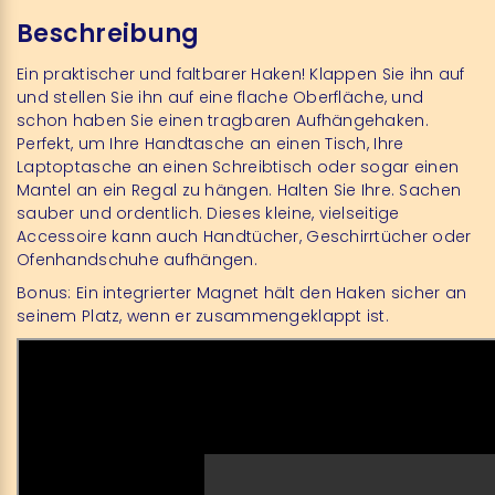
Beschreibung
Ein praktischer und faltbarer Haken! Klappen Sie ihn auf
und stellen Sie ihn auf eine flache Oberfläche, und
schon haben Sie einen tragbaren Aufhängehaken.
Perfekt, um Ihre Handtasche an einen Tisch, Ihre
Laptoptasche an einen Schreibtisch oder sogar einen
Mantel an ein Regal zu hängen. Halten Sie Ihre. Sachen
sauber und ordentlich. Dieses kleine, vielseitige
Accessoire kann auch Handtücher, Geschirrtücher oder
Ofenhandschuhe aufhängen.
Bonus: Ein integrierter Magnet hält den Haken sicher an
seinem Platz, wenn er zusammengeklappt ist.