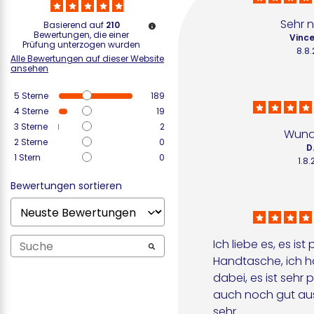
Sehr n
Basierend auf
210
Bewertungen, die einer
Vince
Prüfung unterzogen wurden
8.8
Alle Bewertungen auf dieser Website
ansehen
5
Sterne
189
4
Sterne
19
3
Sterne
2
Wund
2
Sterne
0
D
1
Stern
0
1.8
Bewertungen sortieren
Ich liebe es, es ist
Handtasche, ich h
dabei, es ist sehr p
auch noch gut aus
sehr.