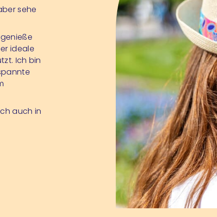
aber sehe
 genieße
er ideale
tzt. Ich bin
tspannte
m
ich auch in