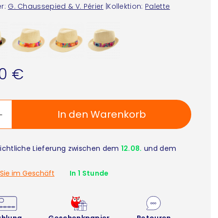
r:
G. Chaussepied & V. Périer
|
Kollektion:
Palette
90 €
In den Warenkorb
ichtliche Lieferung zwischen dem
12.08.
und dem
Sie im Geschäft
In 1 Stunde
ahlung
Geschenkpapier
Retouren