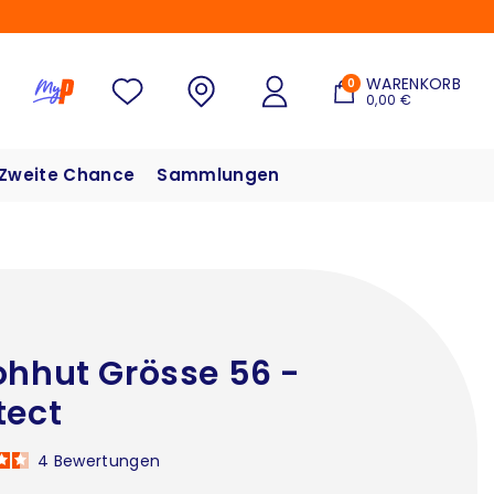
WARENKORB
0
0,00 €
Zweite Chance
Sammlungen
ohhut Grösse 56 -
tect
4
Bewertungen