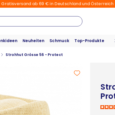
Gratisversand ab 69 € in Deutschland und Österreich
nkideen
Neuheiten
Schmuck
Top-Produkte
Strohhut Grösse 56 - Protect
Str
Pro