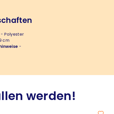
schaften
- Polyester
 9 cm
hinweise
-
allen werden!