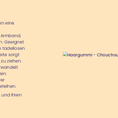
en eine
s Armband,
n. Geeignet
en tadellosen
eite sorgt
 zu ziehen.
erwandelt
in:
rer
rleihen.
… und Ihren