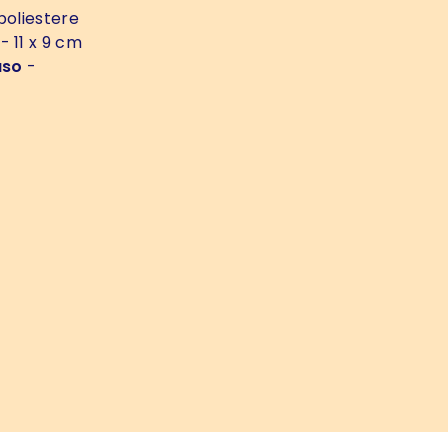
poliestere
- 11 x 9 cm
uso
-