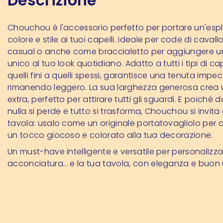
Descrizione
Chouchou è l'accessorio perfetto per portare un'espl
colore e stile ai tuoi capelli. Ideale per code di caval
casual o anche come braccialetto per aggiungere u
unico al tuo look quotidiano. Adatto a tutti i tipi di cap
quelli fini a quelli spessi, garantisce una tenuta impe
rimanendo leggero. La sua larghezza generosa crea
extra, perfetto per attirare tutti gli sguardi. E poiché 
nulla si perde e tutto si trasforma, Chouchou si invit
tavola: usalo come un originale portatovagliolo per
un tocco giocoso e colorato alla tua decorazione.
Un must-have intelligente e versatile per personalizza
acconciatura… e la tua tavola, con eleganza e buon