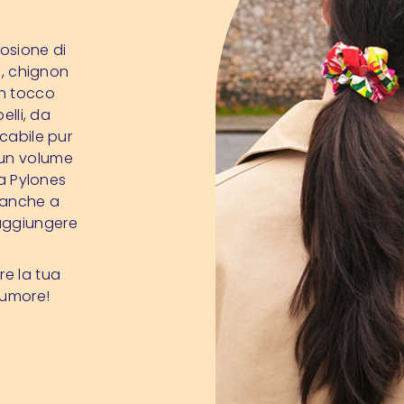
osione di
lo, chignon
n tocco
elli, da
ccabile pur
 un volume
da Pylones
a anche a
 aggiungere
re la tua
 umore!