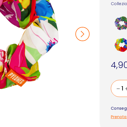
Collezi
4,9
Consegn
Prenota