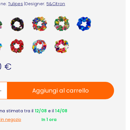
one:
Tulipes
|
Designer:
5&Citron
0 €
Aggiungi al carrello
a stimata tra il
12/08
e il
14/08
 in negozio
In 1 ora