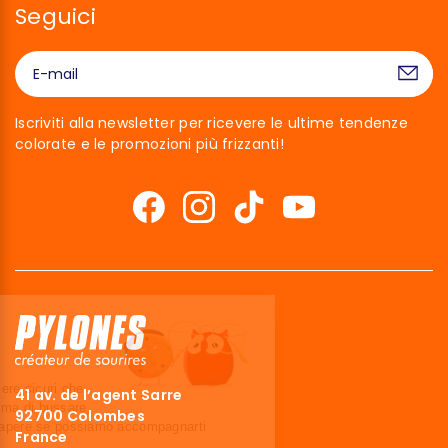
Seguici
Iscriviti alla newsletter per ricevere le ultime tendenze
colorate e le promozioni più frizzanti!
Ciao siamo noi…
I Cookies!
Abbiamo aspettato di essere sicuri che
41 av. de l’agent Sarre
questo sito ti interessi prima di bussare,
92700 Colombes
ma abbiamo bisogno di sapere se possiamo accompagnarti
France
durante la tua visita.