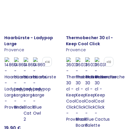
Haarbürste - Ladypop
Thermobecher 30 cl -
Large
Keep Cool Click
Provence
Provence
+14
+10
19,90 €