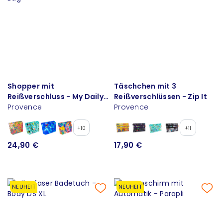
Shopper mit
Täschchen mit 3
Reißverschluss - My Daily
Reißverschlüssen - Zip It
Bag
Provence
Provence
+10
+11
24,90 €
17,90 €
NEUHEIT
NEUHEIT