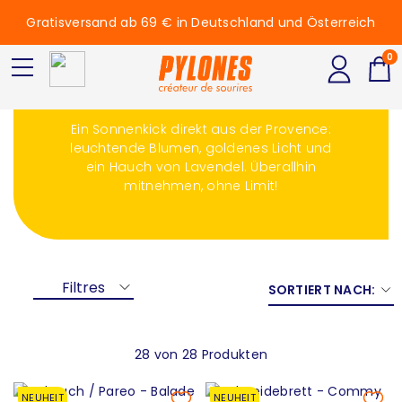
Gratisversand ab 69 € in Deutschland und Österreich
0
Provence
Ein Sonnenkick direkt aus der Provence:
leuchtende Blumen, goldenes Licht und
ein Hauch von Lavendel. Überallhin
mitnehmen, ohne Limit!
Filtres
SORTIERT NACH:
28 von 28 Produkten
NEUHEIT
NEUHEIT