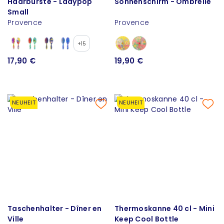
Haarbürste - Ladypop
Sonnenschirm - Ombrelle
Small
Provence
Provence
+15
17,90 €
19,90 €
NEUHEIT
NEUHEIT
Taschenhalter - Dîner en
Thermoskanne 40 cl - Mini
Ville
Keep Cool Bottle