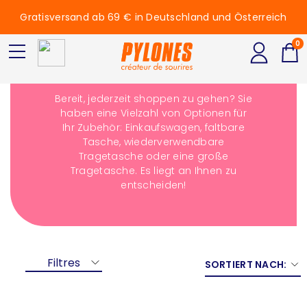
Gratisversand ab 69 € in Deutschland und Österreich
0
Einkaufstasche
Bereit, jederzeit shoppen zu gehen? Sie
haben eine Vielzahl von Optionen für
Ihr Zubehör: Einkaufswagen, faltbare
Tasche, wiederverwendbare
Tragetasche oder eine große
Tragetasche. Es liegt an Ihnen zu
entscheiden!
Filtres
SORTIERT NACH: