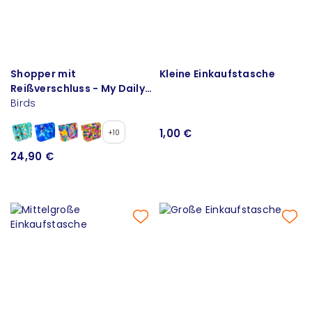
Shopper mit
Kleine Einkaufstasche
Reißverschluss - My Daily
Bag
Birds
1,00 €
+10
24,90 €