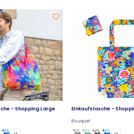
sche - Shopping Large
Einkaufstasche - Shoppi
Bouquet
+4
+4