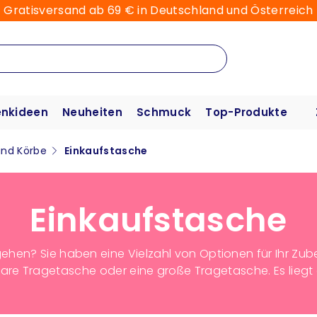
Gratisversand ab 69 € in Deutschland und Österreich
nkideen
Neuheiten
Schmuck
Top-Produkte
nd Körbe
Einkaufstasche
Einkaufstasche
 gehen? Sie haben eine Vielzahl von Optionen für Ihr Zub
re Tragetasche oder eine große Tragetasche. Es liegt 