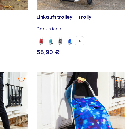
Einkaufstrolley - Trolly
Coquelicots
+5
58,90 €