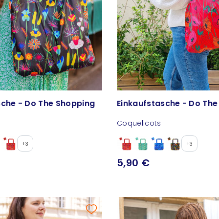
sche - Do The Shopping
Einkaufstasche - Do Th
Coquelicots
+3
+3
5,90 €