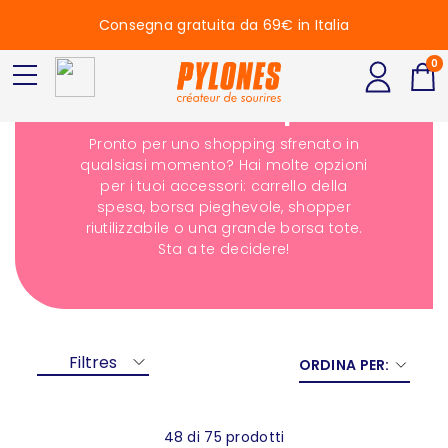
Consegna gratuita da 69€ in Italia
0
Borse della spesa
Pronto per uno shopping sfrenato in
qualsiasi momento? Hai molte opzioni
per i tuoi accessori: carrello della
spesa, borsa pieghevole, shopper
riutilizzabile o una grande borsa tote.
Sta a te decidere!
Filtres
ORDINA PER:
48 di 75 prodotti