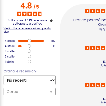
4.8
/
5
Pratico perché n
Sulla base di
123
recensioni
sottoposte a verifica
Chant
Vedi tutte le recensioni su questo
11/7
sito
5
stelle
107
4
stelle
13
3
stelle
1
2
stelle
1
:
1
stella
1
E.
1/7/
Ordina le recensioni
:
E.
1/7/