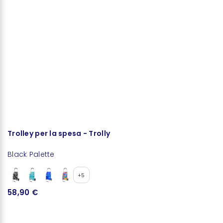
Trolley per la spesa - Trolly
B
Black Palette
Ja
+5
58,90 €
6