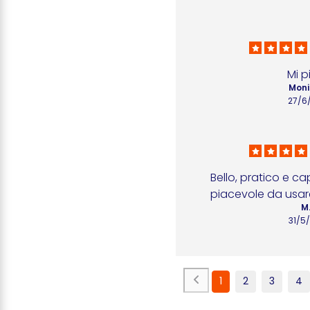
Mi p
Moni
27/6
Bello, pratico e ca
piacevole da usar
M.
31/5
1
2
3
4