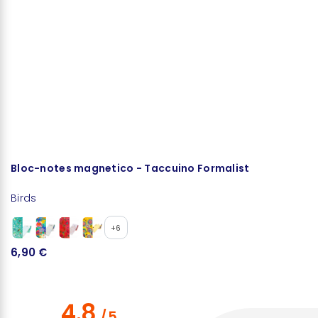
Bloc-notes magnetico - Taccuino Formalist
B
Birds
Bi
+6
6,90 €
5
4.8
/
5