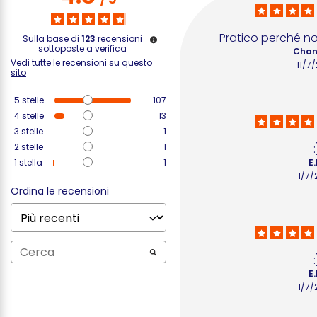
Pratico perché n
Sulla base di
123
recensioni
sottoposte a verifica
Chant
Vedi tutte le recensioni su questo
11/7
sito
5
stelle
107
4
stelle
13
3
stelle
1
2
stelle
1
:
1
stella
1
E.
1/7/
Ordina le recensioni
:
E.
1/7/