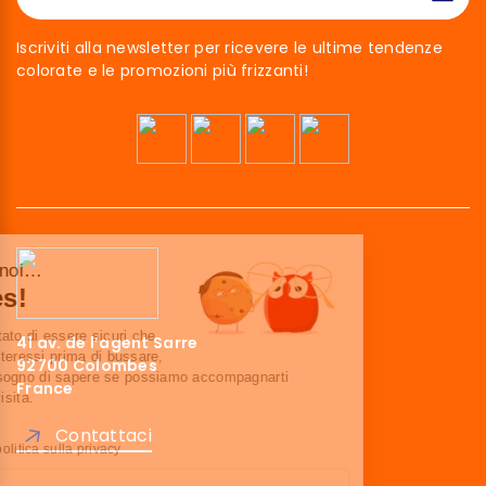
Iscriviti alla newsletter per ricevere le ultime tendenze
colorate e le promozioni più frizzanti!
Ciao siamo noi…
I Cookies!
Abbiamo aspettato di essere sicuri che
41 av. de l’agent Sarre
questo sito ti interessi prima di bussare,
92700 Colombes
ma abbiamo bisogno di sapere se possiamo accompagnarti
France
durante la tua visita.
Ci stai?
Contattaci
Leggi la nostra politica sulla privacy