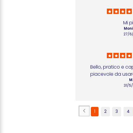
Mi p
Moni
27/6
Bello, pratico e ca
piacevole da usar
M.
31/5
1
2
3
4