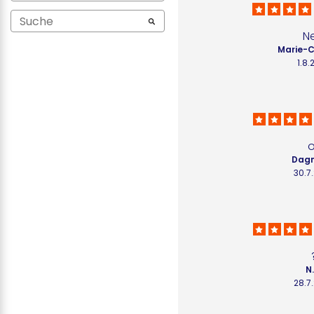
N
Marie-C
1.8
Dagm
30.7
N
28.7