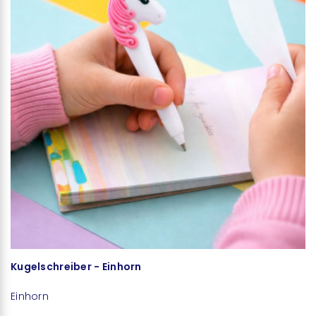
Kugelschreiber - Einhorn
Z
Einhorn
E