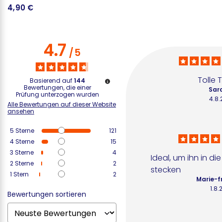
4,90 €
1
4.7
/
5
Tolle
Basierend auf
144
Bewertungen, die einer
Sar
Prüfung unterzogen wurden
4.8
Alle Bewertungen auf dieser Website
ansehen
5
Sterne
121
4
Sterne
15
3
Sterne
4
Ideal, um ihn in d
2
Sterne
2
stecken
1
Stern
2
Marie-f
1.8
Bewertungen sortieren