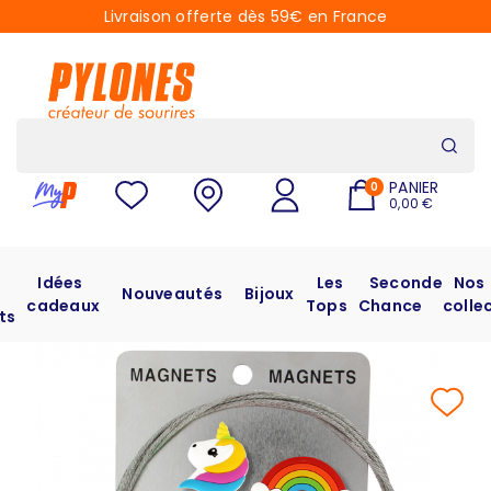
Livraison offerte dès 59€ en France
PANIER
0
0,00 €
Idées
Les
Seconde
Nos
Nouveautés
Bijoux
cadeaux
Tops
Chance
colle
ts