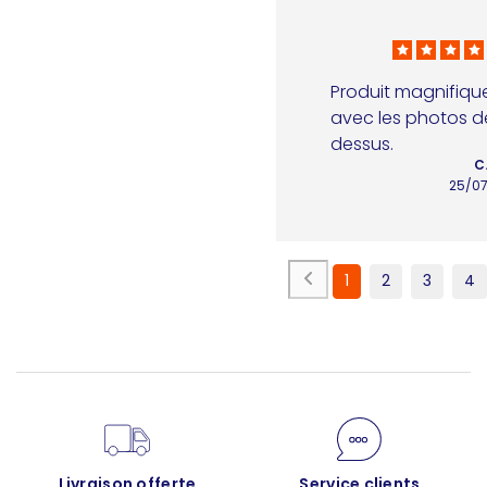
Produit magnifique,
avec les photos d
dessus.
C
25/0
1
2
3
4
Livraison offerte
Service clients