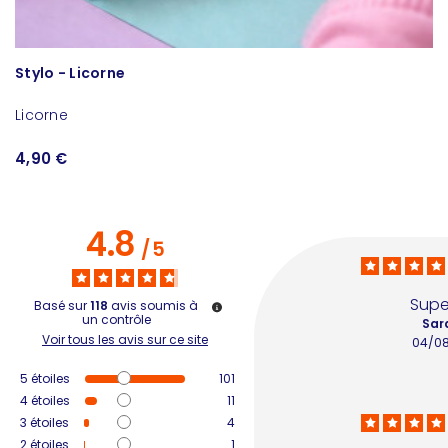
Stylo - Licorne
P
Licorne
L
4,90 €
1
4.8
/
5
Supe
Basé sur
118
avis soumis à
un contrôle
Sar
Voir tous les avis sur ce site
04/0
5
étoiles
101
4
étoiles
11
3
étoiles
4
2
étoiles
1