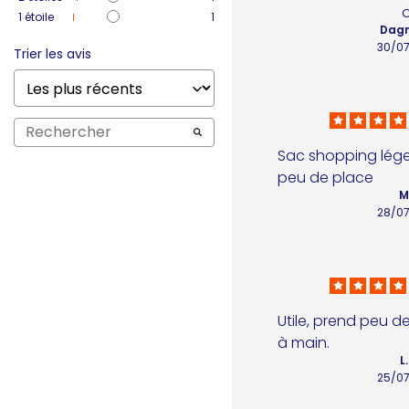
1
étoile
1
Dagm
30/0
Trier les avis
Sac shopping léger 
peu de place
M
28/0
Utile, prend peu d
à main.
L
25/0