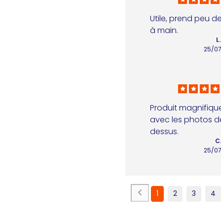
Utile, prend peu d
à main.
L
25/0
Produit magnifique,
avec les photos d
dessus.
C
25/0
1
2
3
4