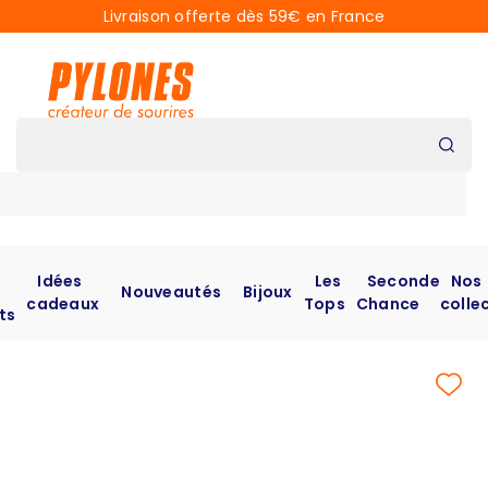
Livraison offerte dès 59€ en France
Idées
Les
Seconde
Nos
Nouveautés
Bijoux
cadeaux
Tops
Chance
colle
ts