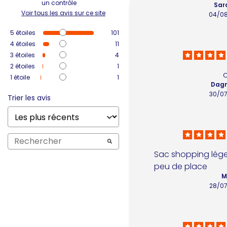
un contrôle
Sar
Voir tous les avis sur ce site
04/0
5
étoiles
101
4
étoiles
11
3
étoiles
4
2
étoiles
1
1
étoile
1
Dagm
30/0
Trier les avis
Sac shopping léger 
peu de place
M
28/0