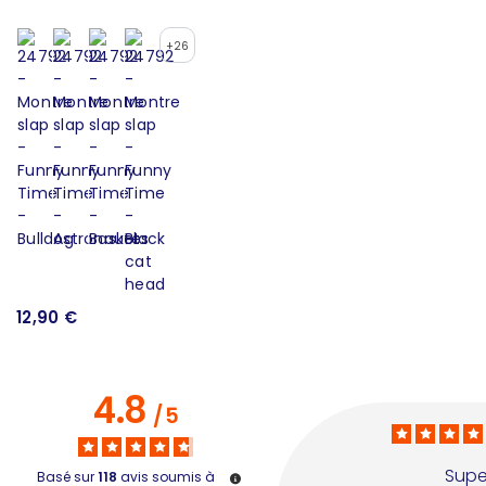
1
+26
12,90 €
4.8
/
5
Supe
Basé sur
118
avis soumis à