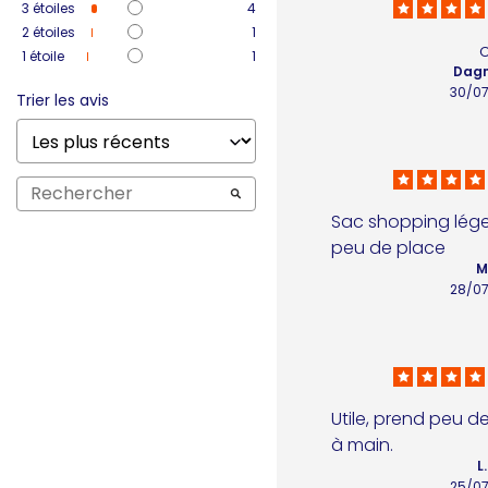
3
étoiles
4
2
étoiles
1
1
étoile
1
Dagm
30/0
Trier les avis
Sac shopping léger 
peu de place
M
28/0
Utile, prend peu d
à main.
L
25/0