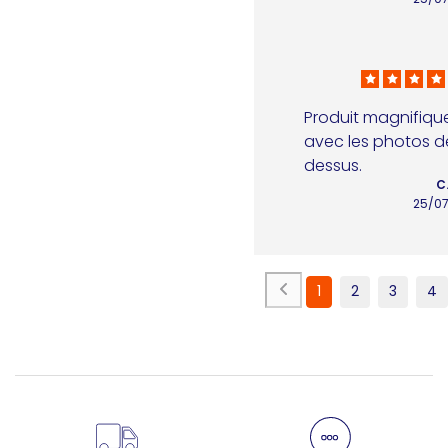
Produit magnifique,
avec les photos d
dessus.
C
25/0
1
2
3
4