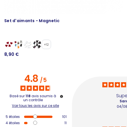
Set d'aimants - Magnetic
M
+12
8,90 €
1
4.8
/
5
Supe
Basé sur
118
avis soumis à
un contrôle
Sar
Voir tous les avis sur ce site
04/0
5
étoiles
101
4
étoiles
11