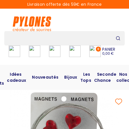
Livraison offerte dès 59€ en France
PANIER
0
0,00 €
Idées
Les
Seconde
Nos
Nouveautés
Bijoux
cadeaux
Tops
Chance
colle
ts