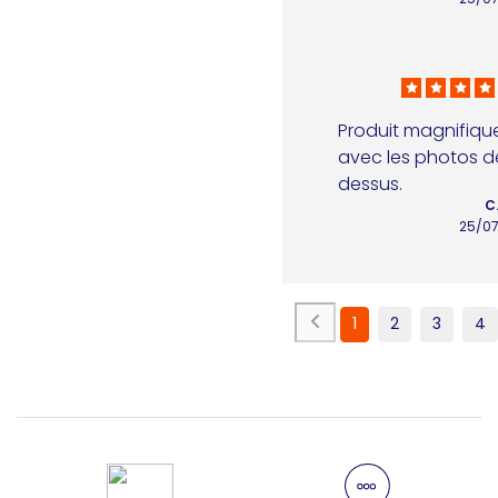
Produit magnifique,
avec les photos d
dessus.
C
25/0
1
2
3
4