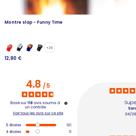
Montre slap - Funny Time
S
+26
12,90 €
8
4.8
/
5
Supe
Basé sur
118
avis soumis à
un contrôle
Sar
Voir tous les avis sur ce site
04/0
5
étoiles
101
4
étoiles
11