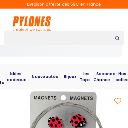
Livraison offerte dès 59€ en France
Idées
Les
Seconde
Nos
Nouveautés
Bijoux
cadeaux
Tops
Chance
colle
ts