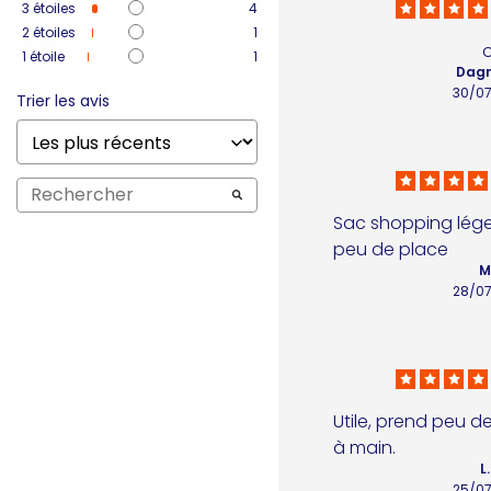
3
étoiles
4
2
étoiles
1
1
étoile
1
Dagm
30/0
Trier les avis
Sac shopping léger 
peu de place
M
28/0
Utile, prend peu d
à main.
L
25/0