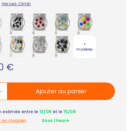
:
Heroes Climb
+
modèles
90 €
Ajouter au panier
on estimée entre le
13/08
et le
15/08
r en magasin
Sous 1 heure