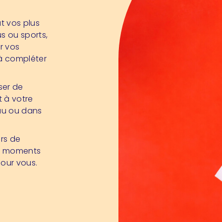
t vos plus
s ou sports,
r vos
 à compléter
ser de
 à votre
au ou dans
rs de
os moments
pour vous.