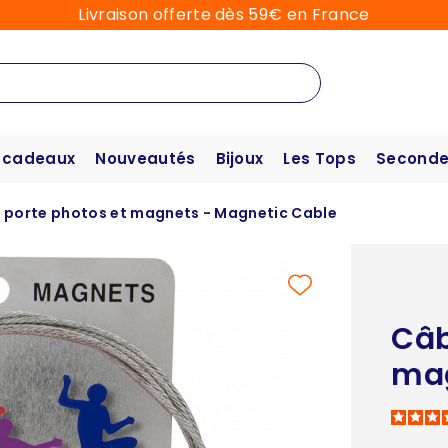
Livraison offerte dès 59€ en France
 cadeaux
Nouveautés
Bijoux
Les Tops
Seconde
 porte photos et magnets - Magnetic Cable
Câb
mag