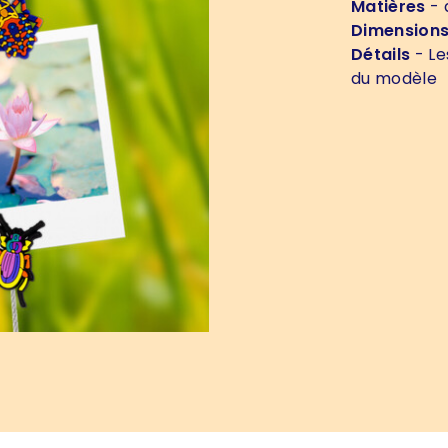
Matières
- 
Dimension
Détails
- Le
du modèle