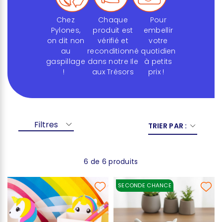
Chez
Chaque
Pour
Pylones,
produit est
embellir
on dit non
vérifié et
votre
au
reconditionné
quotidien
gaspillage
dans notre Ile
à petits
!
aux Trésors
prix !
Filtres
TRIER PAR :
6 de 6 produits
SECONDE CHANCE