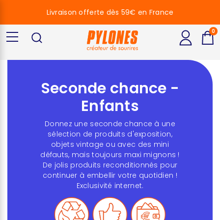
Livraison offerte dès 59€ en France
0
Seconde chance -
Enfants
Donnez une seconde chance à une
sélection de produits d'exposition,
objets vintage ou avec des mini
défauts, mais toujours maxi mignons !
De jolis produits reconditionnés pour
continuer à embellir votre quotidien !
Exclusivité internet.