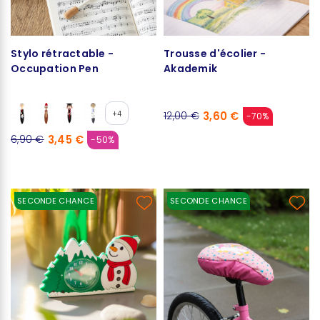
Stylo rétractable -
Trousse d'écolier -
Occupation Pen
Akademik
+4
3,60 €
12,00 €
-70%
3,45 €
6,90 €
-50%
SECONDE CHANCE
SECONDE CHANCE