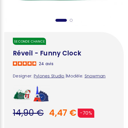
SECONDE CHANCE
Réveil - Funny Clock
24
avis
Designer:
Pylones Studio
|
Modèle:
Snowman
14,90 €
4,47 €
-70%