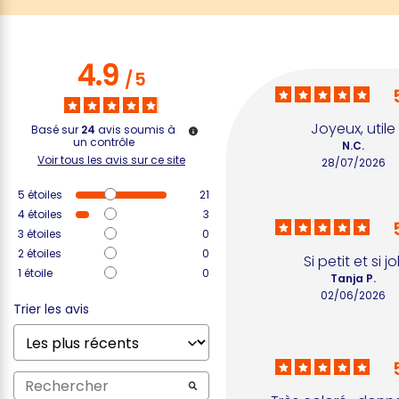
4.9
/
5
Joyeux, utile
Basé sur
24
avis soumis à
un contrôle
N.C.
Voir tous les avis sur ce site
28/07/2026
5
étoiles
21
4
étoiles
3
3
étoiles
0
2
étoiles
0
Si petit et si jol
1
étoile
0
Tanja P.
02/06/2026
Trier les avis