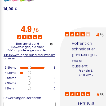
14,90 €
6
4.9
/
5
4
/
5
Hoffentlich 
Basierend auf
9
Bewertungen, die einer
schneidet er 
Prüfung unterzogen wurden
genauso gut, 
Alle Bewertungen auf dieser Website
ansehen
wie er 
aussieht!
5
Sterne
8
Francis B.
4
Sterne
1
26.11.2025
3
Sterne
0
2
Sterne
0
1
Stern
0
5
/
5
Bewertungen sortieren
sehr süß!