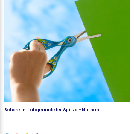
Schere mit abgerundeter Spitze - Nathan
D
De