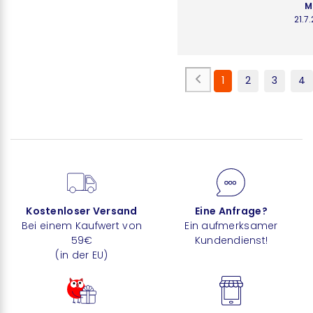
M
21.7
1
2
3
4
Kostenloser Versand
Eine Anfrage?
Bei einem Kaufwert von
Ein aufmerksamer
59€
Kundendienst!
(in der EU)