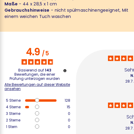
Maße
- 44 x 28,5 x 1 cm
Gebrauchshinweise
- nicht spülmaschinengeeignet, Mit
einem weichen Tuch waschen
4.9
/
5
Seh
Basierend auf
143
Bewertungen, die einer
N
Prüfung unterzogen wurden
28.7
Alle Bewertungen auf dieser Website
ansehen
5
Sterne
128
4
Sterne
15
3
Sterne
0
Sc
2
Sterne
0
N
1
Stern
0
28.7