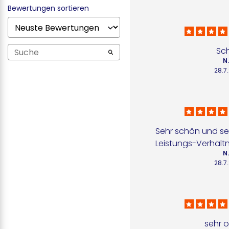
Bewertungen sortieren
Sc
N
28.7
Sehr schön und seh
Leistungs-Verhältn
N
28.7
sehr o