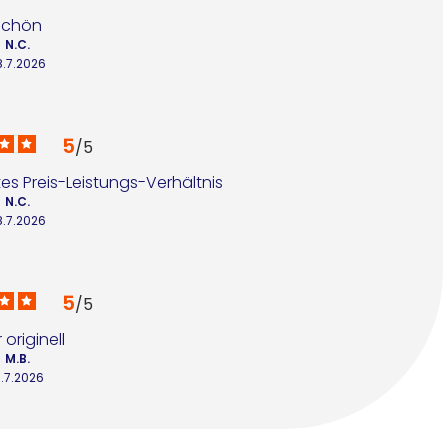
Schön
N.C.
8.7.2026
5
/
5
es Preis-Leistungs-Verhältnis
N.C.
8.7.2026
5
/
5
 originell
M.B.
1.7.2026