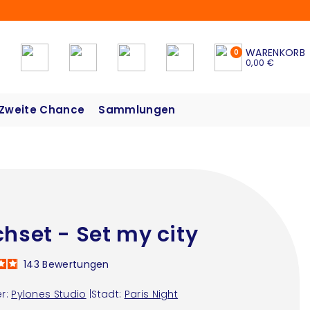
WARENKORB
0
0,00 €
Zweite Chance
Sammlungen
chset - Set my city
143
Bewertungen
r:
Pylones Studio
|
Stadt:
Paris Night