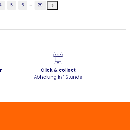
4
5
6
29
r
Click & collect
Abholung in 1 Stunde