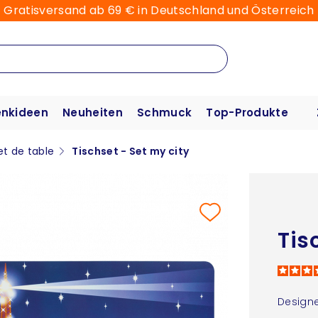
Gratisversand ab 69 € in Deutschland und Österreich
nkideen
Neuheiten
Schmuck
Top-Produkte
et de table
Tischset - Set my city
Tis
Designe