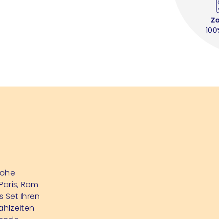
Z
100
rohe
 Paris, Rom
s Set Ihren
ahlzeiten