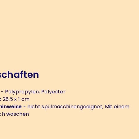
schaften
- Polypropylen, Polyester
 28,5 x 1 cm
hinweise
- nicht spülmaschinengeeignet, Mit einem
ch waschen