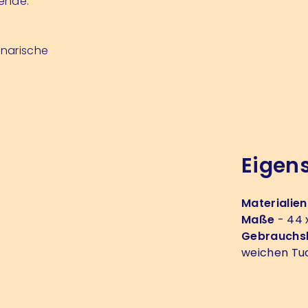
sende.
inarische
Eigen
Materialien
Maße
- 44 x
Gebrauchs
weichen Tu