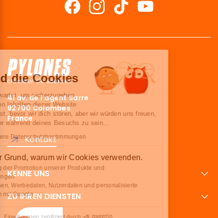
Hallo!
Wir sind die Cookies
Wir haben gewartet, um sicherzugehen,
41 av. de l’agent Sarre
dass du an den Inhalten dieser Website
92700 Colombes
interessiert bist, bevor wir dich stören, aber wir würden uns freuen,
France
deine Begleiter während deines Besuchs zu sein...
Lesen Sie unsere Datenschutzbestimmungen
Kontakt
Hier ist der Grund, warum wir Cookies verwenden.
Optimierung der Promotion unserer Produkte und
KENNE UNS
Dienstleistungen
Teile Analysen, Werbedaten, Nutzerdaten und personalisierte
Werbedaten mit Google
ZU IHREN DIENSTEN
Einwilligungen zertifiziert durch