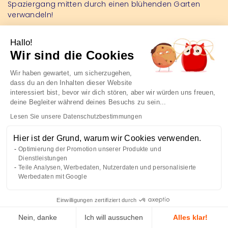
Spaziergang mitten durch einen blühenden Garten
verwandeln!
Hallo!
Wir sind die Cookies
Wir haben gewartet, um sicherzugehen,
dass du an den Inhalten dieser Website
interessiert bist, bevor wir dich stören, aber wir würden uns freuen,
Kostenloser Versand
Eine Anfrage?
deine Begleiter während deines Besuchs zu sein...
Bei einem Kaufwert von
Ein aufmerksamer
Lesen Sie unsere Datenschutzbestimmungen
59€
Kundendienst!
(in der EU)
Hier ist der Grund, warum wir Cookies verwenden.
Optimierung der Promotion unserer Produkte und
Dienstleistungen
Teile Analysen, Werbedaten, Nutzerdaten und personalisierte
Geschenkpapier
Click & collect
Werbedaten mit Google
Auf Wunsch
Abholung in 1 Stunde
Einwilligungen zertifiziert durch
Nein, danke
Ich will aussuchen
Alles klar!