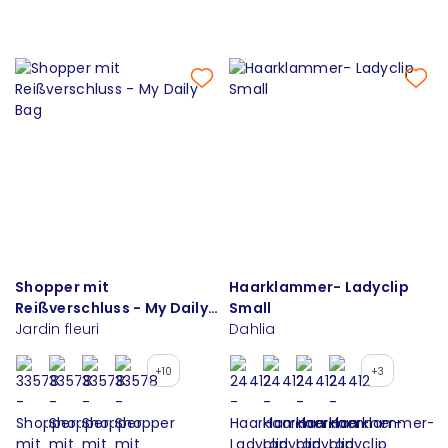
Shopper mit
Haarklammer- Ladyclip
Reißverschluss - My Daily
Small
Bag
Jardin fleuri
Dahlia
+10
+3