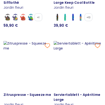
Sifflothé
Large Keep Cool Bottle
Jardin fleuri
Jardin fleuri
+1
+10
59,90 €
39,90 €
Zitruspresse - Squeeze me
Serviertablett - Apéritime
Large
Jardin fleuri
Jardin fleuri