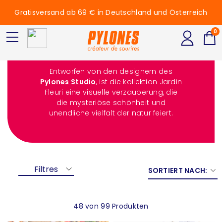
Gratisversand ab 69 € in Deutschland und Österreich
0
Jardin fleuri
Entworfen von den designern des
Pylones Studio
, ist die kollektion Jardin
Fleuri eine visuelle verzauberung, die
die mysteriöse schönheit und
unendliche vielfalt der natur feiert.
Filtres
SORTIERT NACH:
48 von 99 Produkten