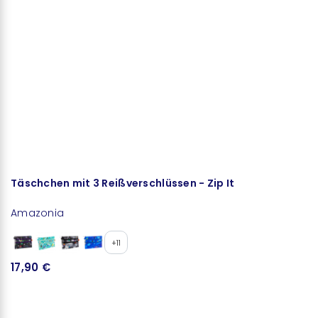
Täschchen mit 3 Reißverschlüssen - Zip It
Amazonia
Ja
+11
17,90 €
5