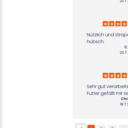
23.7
Nützlich und strap
hübsch.
C.
20.7
Sehr gut verarbeit
Futter gefällt mir s
Chri
18.7