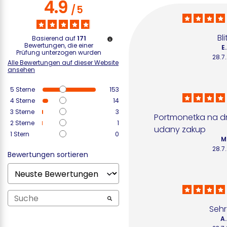
4.9
/
5
Bli
Basierend auf
171
Bewertungen, die einer
E.
Prüfung unterzogen wurden
28.7
Alle Bewertungen auf dieser Website
ansehen
5
Sterne
153
4
Sterne
14
3
Sterne
3
Portmonetka na dro
2
Sterne
1
udany zakup
1
Stern
0
M.
28.7
Bewertungen sortieren
Sehr
A.