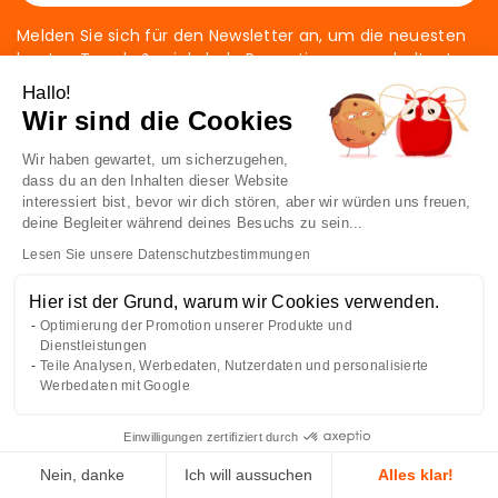
Melden Sie sich für den Newsletter an, um die neuesten
bunten Trends & prickelnde Promotionen zu erhalten!
Hallo!
Wir sind die Cookies
Wir haben gewartet, um sicherzugehen,
dass du an den Inhalten dieser Website
interessiert bist, bevor wir dich stören, aber wir würden uns freuen,
deine Begleiter während deines Besuchs zu sein...
Lesen Sie unsere Datenschutzbestimmungen
Hier ist der Grund, warum wir Cookies verwenden.
Optimierung der Promotion unserer Produkte und
41 av. de l’agent Sarre
Dienstleistungen
92700 Colombes
Teile Analysen, Werbedaten, Nutzerdaten und personalisierte
France
Werbedaten mit Google
Kontakt
Einwilligungen zertifiziert durch
Nein, danke
Ich will aussuchen
Alles klar!