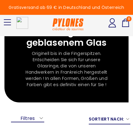
Gratisversand ab 69 € in Deutschland und Österreich
0
Glasringe aus
geblasenem Glas
Originell bis in die Fingerspitzen.
Entscheiden Sie sich für unsere
Glasringe, die von unseren
Handwerkern in Frankreich hergestellt
werden ! In allen Formen, Größen und
Farben gibt es definitiv einen für Sie !
Filtres
SORTIERT NACH: