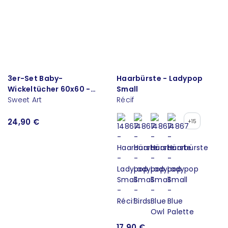
3er-Set Baby-
Haarbürste - Ladypop
Wickeltücher 60x60 -
Small
Michelanges
Sweet Art
Récif
24,90 €
+15
17,90 €