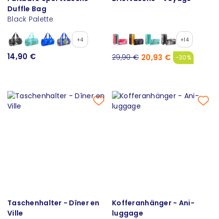
Duffle Bag
Black Palette
+4
+14
14,90 €
20,93 €
29,90 €
-30%
Taschenhalter - Dîner en
Kofferanhänger - Ani-
Ville
luggage