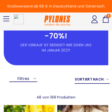
Gratisversand ab 69 € in Deutschland und Österreich
0
Ausverkauf: bis zu
-70%!
DER VERKAUF IST BEENDET! WIR SEHEN UNS
IM JANUAR 2027!
Filtres
SORTIERT NACH:
48 von 198 Produkten