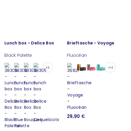
Lunch box - Delice Box
Brieftasche - Voyage
Black Palette
Fluocéan
+5
+14
29,90 €