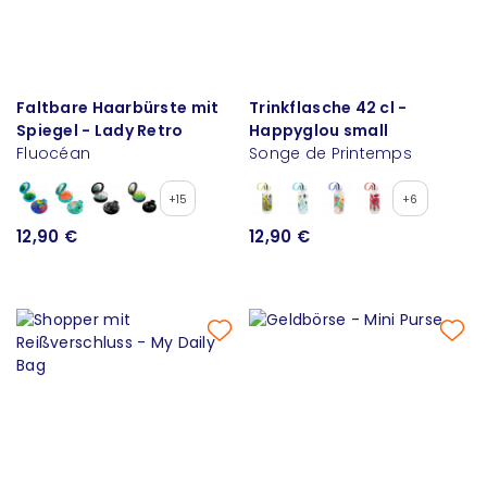
Faltbare Haarbürste mit
Trinkflasche 42 cl -
Spiegel - Lady Retro
Happyglou small
Fluocéan
Songe de Printemps
+15
+6
12,90 €
12,90 €