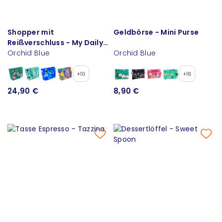
Shopper mit
Geldbörse - Mini Purse
Reißverschluss - My Daily
Bag
Orchid Blue
Orchid Blue
+10
+16
24,90 €
8,90 €