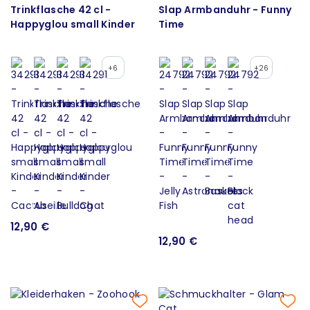
Trinkflasche 42 cl -
Slap Armbanduhr - Funny
Happyglou small Kinder
Time
+6
+26
12,90 €
12,90 €