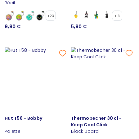
Récif
+23
+13
9,90 €
5,90 €
Hut T58 - Bobby
Thermobecher 30 cl -
Keep Cool Click
Palette
Black Board